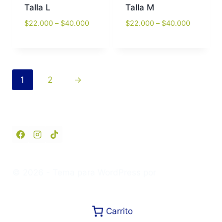
Talla L
Talla M
Price
Price
$
22.000
–
$
40.000
$
22.000
–
$
40.000
range:
range:
$22.000
$22.000
through
through
$40.000
$40.000
1
2
→
© 2026 - Tema para WordPress por
Kadence WP
Carrito