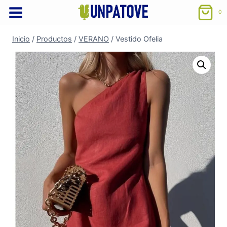
Saltar
0
al
contenido
Inicio
/
Productos
/
VERANO
/
Vestido Ofelia